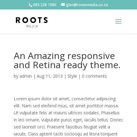
083 228 1986
glen@rootsmedia.co.za
An Amazing responsive
and Retina ready theme.
by
admin
|
Aug 11, 2013
|
Style
|
0 comments
Lorem ipsum dolor sit amet, consectetur adipiscing
elit. Nam sed eleifend risus, sit amet porttitor massa.
Ut vulputate felis at mauris ultrices sodales. Phasellus
in leo ornare, vulputate purus eget, iaculis tellus. Donec
sed laoreet orci. Praesent faucibus feugiat velit a
iaculis. Class aptent taciti sociosqu ad litora torquent